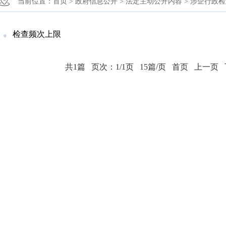
当前位置：
首页 >
政府信息公开 >
法定主动公开内容 >
涉企行政检
检查频次上限
共1篇
页次：1/1页
15篇/页
首页
上一页